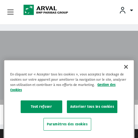
Professionnels
Aller au contenu principal
Véhicules D'Occasion
Partenaires
MG
En cliquant sur « Accepter tous les cookies », vous acceptez le stockage de
Qui Sommes-Nous ?
cookies sur votre appareil pour améliorer la navigation sur le site, analyser
son utilisation et contribuer à nos efforts de marketing.
Gestion des
Cookies
Services Au Conducteur
Tout refuser
Autoriser tous les cookies
…
LIRE LA SUITE
Paramètres des cookies