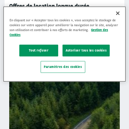
Offres de location longue durée
Grâce à nos offres de location longue durée personnalisées,
vous pouvez vous concentrer sur votre activité principale et
En cliquant sur « Accepter tous les cookies », vous acceptez le stockage de
déléguer la gestion de votre flotte
cookies sur votre appareil pour améliorer la navigation sur le site, analyser
son utilisation et contribuer à nos efforts de marketing.
Gestion des
Cookies
DÉCOUVREZ NOS SOLUTIONS
Tout refuser
Autoriser tous les cookies
Paramètres des cookies