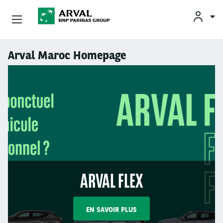
Professionnels
Arval Maroc Homepage
Aller au contenu principal
Véhicules D'Occasion
Partenaires
Qui Sommes-Nous ?
Services Au Conducteur
ARVAL FLEX
EN SAVOIR PLUS