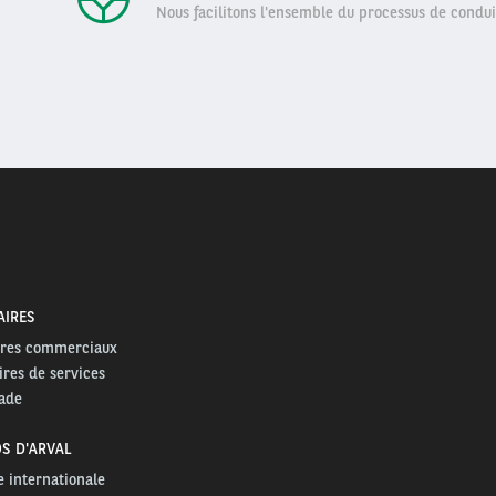
Nous facilitons l'ensemble du processus de condui
AIRES
ires commerciaux
ires de services
ade
S D'ARVAL
 internationale