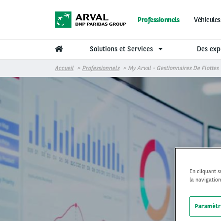
Aller au contenu principal
Professionnels
Véhicules
Solutions et Services
Des exp
Accueil
Professionnels
My Arval - Gestionnaires De Flottes
My A
En cliquant 
la navigation
Paramètr