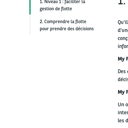
1.
1. Niveau 1 : faciliter la
gestion de flotte
2. Comprendre la flotte
Qu'i
pour prendre des décisions
d'un
conç
info
My F
Des 
déci
My F
Un o
inte
les 