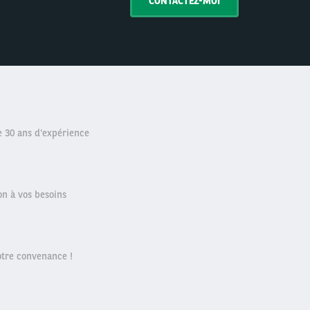
CONTACTEZ-MOI
e 30 ans d'expérience
on à vos besoins
votre convenance !